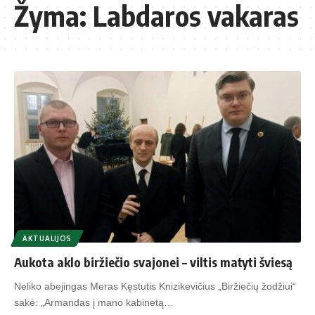
Žyma:
Labdaros vakaras
AKTUALIJOS
Aukota aklo biržiečio svajonei – viltis matyti šviesą
Neliko abejingas Meras Kęstutis Knizikevičius „Biržiečių žodžiui“
sakė: „Armandas į mano kabinetą…