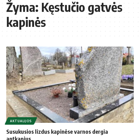
Žyma:
Kęstučio gatvės
kapinės
AKTUALIJOS
Susukusios lizdus kapinėse varnos dergia
antkapius