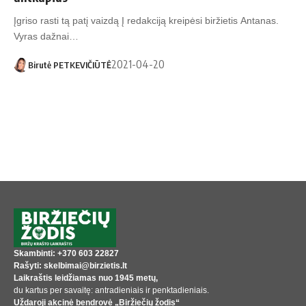
Įgriso rasti tą patį vaizdą Į redakciją kreipėsi biržietis Antanas.
Vyras dažnai…
2021-04-20
Birutė PETKEVIČIŪTĖ
Skambinti: +370 603 22827
Rašyti: skelbimai@birzietis.lt
Laikraštis leidžiamas nuo 1945 metų,
du kartus per savaitę: antradieniais ir penktadieniais.
Uždaroji akcinė bendrovė „Biržiečių žodis“