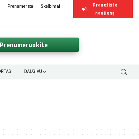
Praneškite
Prenumerata
Skelbimai
naujieną
Prenumeruokite
ORTAS
DAUGIAU