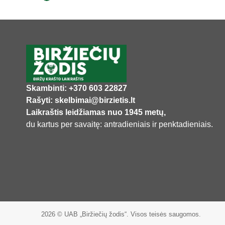
Skambinti: +370 603 22827
Rašyti: skelbimai@birzietis.lt
Laikraštis leidžiamas nuo 1945 metų,
du kartus per savaitę: antradieniais ir penktadieniais.
2026 © UAB „Biržiečių žodis“. Visos teisės saugomos.