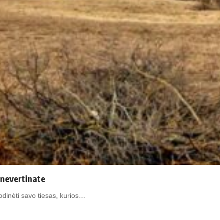
i nevertinate
rodinėti savo tiesas, kurios…