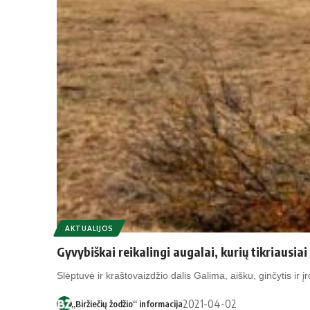
AKTUALIJOS
Gyvybiškai reikalingi augalai, kurių tikriausia
Slėptuvė ir kraštovaizdžio dalis Galima, aišku, ginčytis ir į
2021-04-02
„Biržiečių žodžio“ informacija