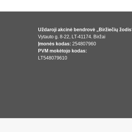
Uždaroji akcinė bendrovė „Biržiečių žodis
Vytauto g. 8-22, LT-41174. Biržai
Įmonės kodas:
254807960
PVM mokėtojo kodas:
LT548079610