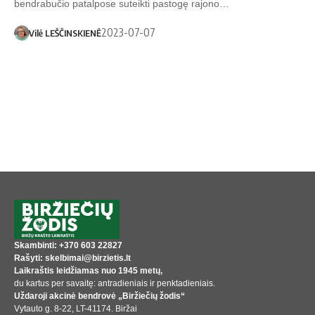
bendrabučio patalpose suteikti pastogę rajono…
2023-07-07
Vilė LEŠČINSKIENĖ
Skambinti: +370 603 22827
Rašyti: skelbimai@birzietis.lt
Laikraštis leidžiamas nuo 1945 metų,
du kartus per savaitę: antradieniais ir penktadieniais.
Uždaroji akcinė bendrovė „Biržiečių žodis“
Vytauto g. 8-22, LT-41174. Biržai