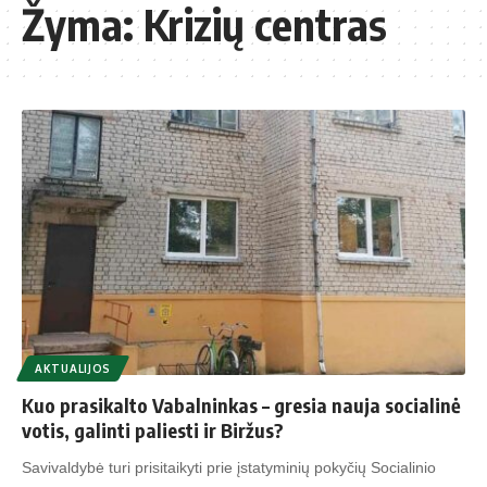
Žyma:
Krizių centras
AKTUALIJOS
Kuo prasikalto Vabalninkas – gresia nauja socialinė
votis, galinti paliesti ir Biržus?
Savivaldybė turi prisitaikyti prie įstatyminių pokyčių Socialinio