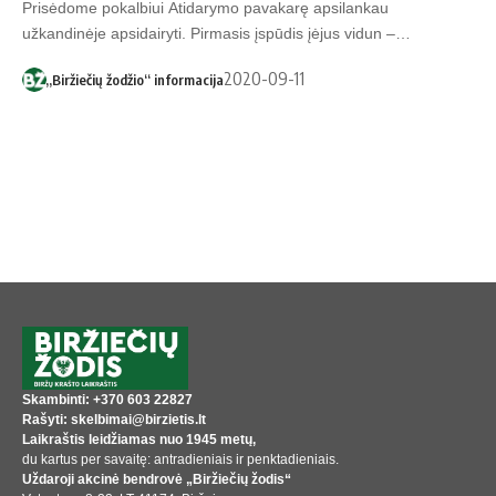
Prisėdome pokalbiui Atidarymo pavakarę apsilankau
užkandinėje apsidairyti. Pirmasis įspūdis įėjus vidun –…
2020-09-11
„Biržiečių žodžio“ informacija
Skambinti: +370 603 22827
Rašyti: skelbimai@birzietis.lt
Laikraštis leidžiamas nuo 1945 metų,
du kartus per savaitę: antradieniais ir penktadieniais.
Uždaroji akcinė bendrovė „Biržiečių žodis“