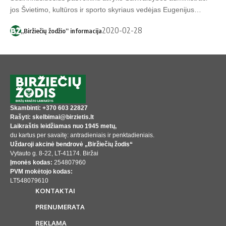
jos Švie­ti­mo, kul­tū­ros ir spor­to sky­riaus ve­dė­jas Eu­ge­ni­jus…
2020-02-28
„Biržiečių žodžio“ informacija
Skambinti: +370 603 22827
Rašyti: skelbimai@birzietis.lt
Laikraštis leidžiamas nuo 1945 metų,
du kartus per savaitę: antradieniais ir penktadieniais.
Uždaroji akcinė bendrovė „Biržiečių žodis“
Vytauto g. 8-22, LT-41174. Biržai
Įmonės kodas:
254807960
PVM mokėtojo kodas:
LT548079610
KONTAKTAI
PRENUMERATA
REKLAMA