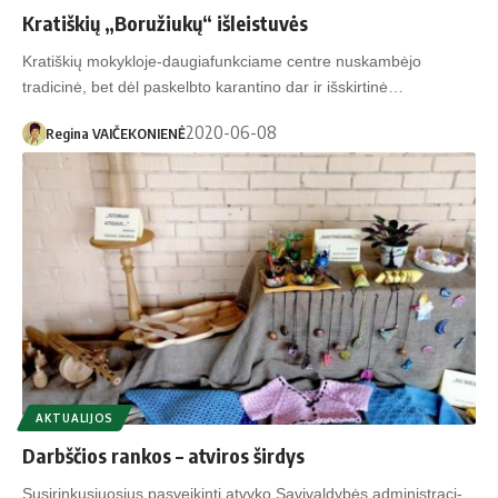
Kratiškių „Boružiukų“ išleistuvės
Kratiškių mokykloje-daugiafunkciame centre nuskambėjo
tradicinė, bet dėl paskelbto karantino dar ir išskirtinė…
2020-06-08
Regina VAIČEKONIENĖ
AKTUALIJOS
Darbščios rankos – atviros širdys
Su­si­rin­ku­siuo­sius pa­svei­kin­ti at­vy­ko Sa­vi­val­dy­bės ad­mi­nist­ra­ci­