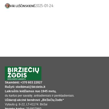
2025-01-24
Vilė LEŠČINSKIENĖ
Skambinti: +370 603 22827
Rašyti: skelbimai@birzietis.lt
Laikraštis leidžiamas nuo 1945 metų,
du kartus per savaitę: antradieniais ir penktadieniais.
Uždaroji akcinė bendrovė „Biržiečių žodis“
Vytauto g. 8-22, LT-41174. Biržai
Įmonės kodas:
254807960