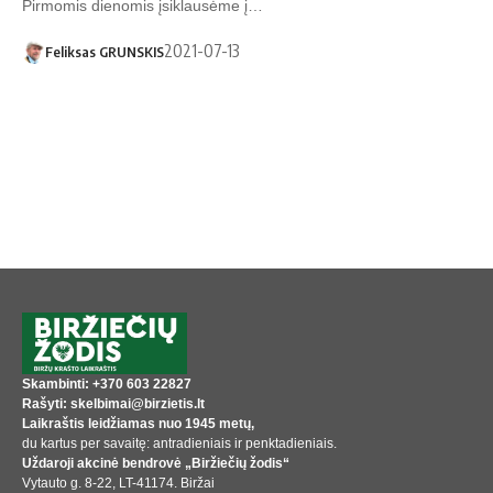
Pirmomis dienomis įsiklausėme į…
2021-07-13
Feliksas GRUNSKIS
Skambinti: +370 603 22827
Rašyti: skelbimai@birzietis.lt
Laikraštis leidžiamas nuo 1945 metų,
du kartus per savaitę: antradieniais ir penktadieniais.
Uždaroji akcinė bendrovė „Biržiečių žodis“
Vytauto g. 8-22, LT-41174. Biržai