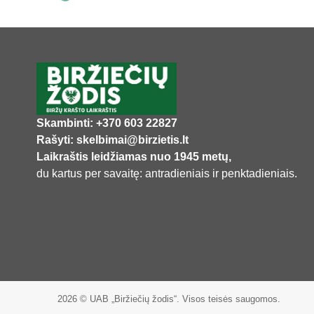
Skambinti: +370 603 22827
Rašyti: skelbimai@birzietis.lt
Laikraštis leidžiamas nuo 1945 metų,
du kartus per savaitę: antradieniais ir penktadieniais.
2026 © UAB „Biržiečių žodis“. Visos teisės saugomos.