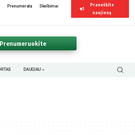
Praneškite
Prenumerata
Skelbimai
naujieną
Prenumeruokite
ORTAS
DAUGIAU