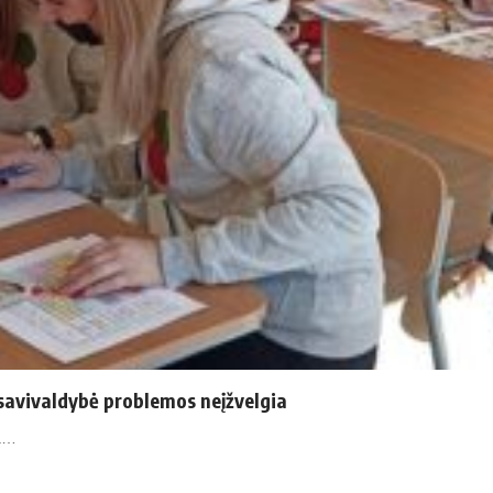
, savivaldybė problemos neįžvelgia
ga…