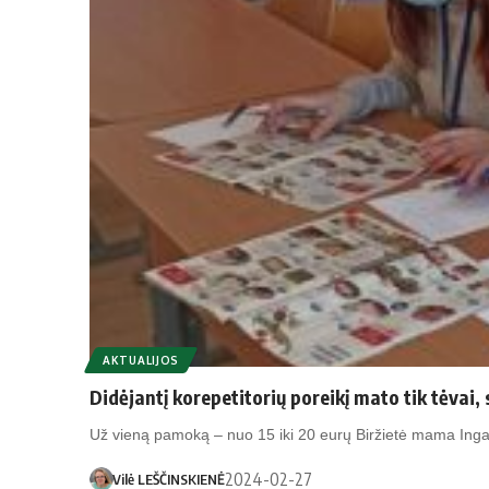
AKTUALIJOS
Didėjantį korepetitorių poreikį mato tik tėvai
Už vieną pamoką – nuo 15 iki 20 eurų Biržietė mama In
2024-02-27
Vilė LEŠČINSKIENĖ