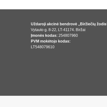
Uždaroji akcinė bendrovė „Biržiečių žodis
Vytauto g. 8-22, LT-41174. Biržai
Įmonės kodas:
254807960
PVM mokėtojo kodas:
LT548079610