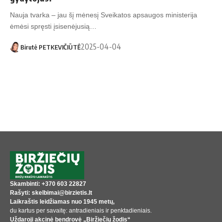
Nauja tvarka – jau šį mėnesį Sveikatos apsaugos ministerija
ėmėsi spręsti įsisenėjusią…
2025-04-04
Birutė PETKEVIČIŪTĖ
Skambinti: +370 603 22827
Rašyti: skelbimai@birzietis.lt
Laikraštis leidžiamas nuo 1945 metų,
du kartus per savaitę: antradieniais ir penktadieniais.
Uždaroji akcinė bendrovė „Biržiečių žodis“