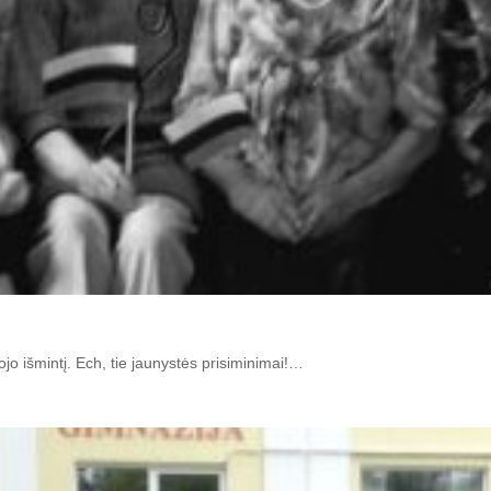
jo iš­min­tį. Ech, tie jau­nys­tės pri­si­mi­ni­mai!…