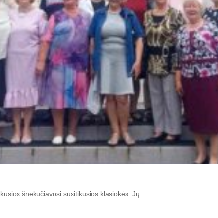
eikusios šnekučiavosi susitikusios klasiokės. Jų…