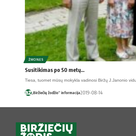
ŽMONĖS
Susitikimas po 50 metų…
Tie­sa, tuo­met mū­sų mo­kyk­la va­di­no­si Bir­žų J.Ja­no­nio vi­du
2019-08-14
„Biržiečių žodžio“ informacija