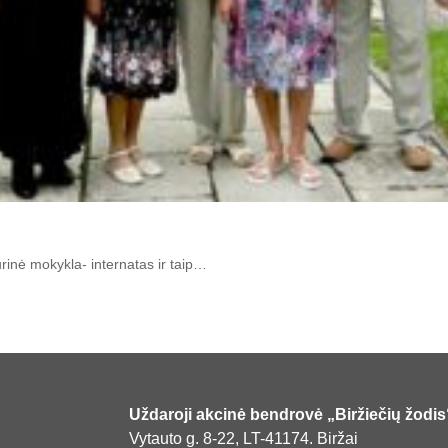
­ri­nė mo­kyk­la- in­ter­na­tas ir taip…
Uždaroji akcinė bendrovė „Biržiečių žodis
Vytauto g. 8-22, LT-41174. Biržai