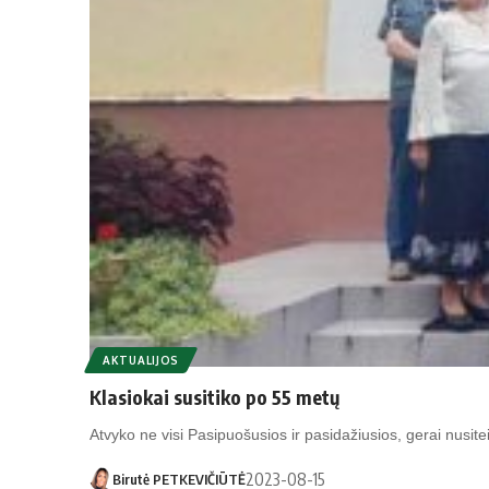
AKTUALIJOS
Klasiokai susitiko po 55 metų
Atvyko ne visi Pasipuošusios ir pasidažiusios, gerai nusit
2023-08-15
Birutė PETKEVIČIŪTĖ