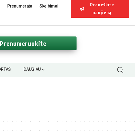
Praneškite
Prenumerata
Skelbimai
naujieną
Prenumeruokite
ORTAS
DAUGIAU