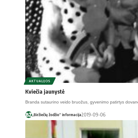
AKTUALIJOS
Kviečia jaunystė
Bran­da su­tau­ri­no vei­do bruo­žus, gy­ve­ni­mo pa­tir­tys do­va­no­
2019-09-06
„Biržiečių žodžio“ informacija