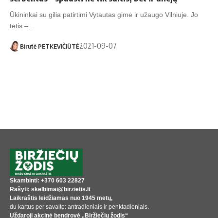
Ūkininkai su gilia patirtimi Vytautas gimė ir užaugo Vilniuje. Jo
tėtis –…
2021-09-07
Birutė PETKEVIČIŪTĖ
Skambinti: +370 603 22827
Rašyti: skelbimai@birzietis.lt
Laikraštis leidžiamas nuo 1945 metų,
du kartus per savaitę: antradieniais ir penktadieniais.
Uždaroji akcinė bendrovė „Biržiečių žodis“