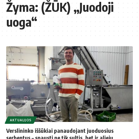
Žyma:
(ŽŪK) „Juo­do­ji
uo­ga“
AKTUALIJOS
Verslininko iššūkiai panaudojant juoduosius
serbentus – spausti ne tik sultis, bet ir aliejų