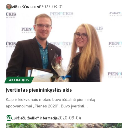
2022-03-01
Vilė LEŠČINSKIENĖ
AKTUALIJOS
Įvertintas pienininkystės ūkis
Kaip ir kiekvienais metais buvo išdalinti pienininkų
apdovanojimai „Pienės 2020”. Buvo įvertinti…
2020-09-04
„Biržiečių žodžio“ informacija