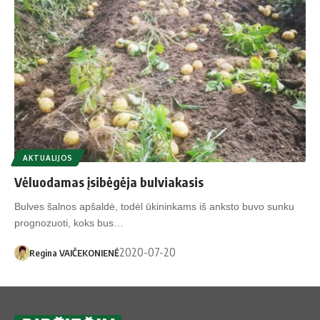
AKTUALIJOS
Vėluodamas įsibėgėja bulviakasis
Bulves šalnos apšaldė, todėl ūkininkams iš anksto buvo sunku
prognozuoti, koks bus…
2020-07-20
Regina VAIČEKONIENĖ