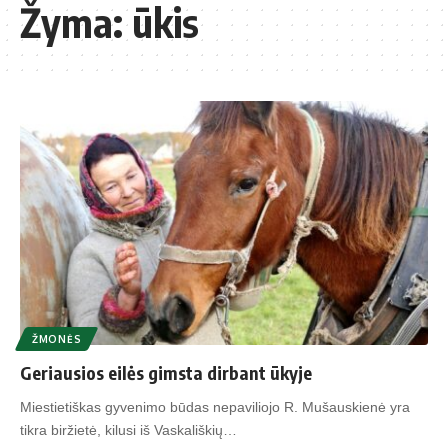
Žyma:
ūkis
ŽMONĖS
Geriausios eilės gimsta dirbant ūkyje
Miestietiškas gyvenimo būdas nepaviliojo R. Mušauskienė yra
tikra biržietė, kilusi iš Vaskališkių…