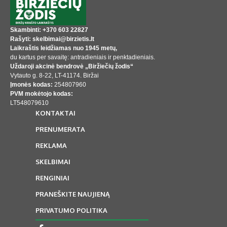
Skambinti: +370 603 22827
Rašyti: skelbimai@birzietis.lt
Laikraštis leidžiamas nuo 1945 metų,
du kartus per savaitę: antradieniais ir penktadieniais.
Uždaroji akcinė bendrovė „Biržiečių žodis“
Vytauto g. 8-22, LT-41174. Biržai
Įmonės kodas:
254807960
PVM mokėtojo kodas:
LT548079610
KONTAKTAI
PRENUMERATA
REKLAMA
SKELBIMAI
RENGINIAI
PRANEŠKITE NAUJIENĄ
PRIVATUMO POLITIKA