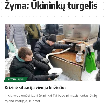
Žyma:
Ūkininkų turgelis
AKTUALIJOS
Krizinė situacija vienija biržiečius
Iniciatyvos ėmėsi jauni ūkininkai Tai buvo pirmasis kartas Biržų
rajono istorijoje, kuomet…