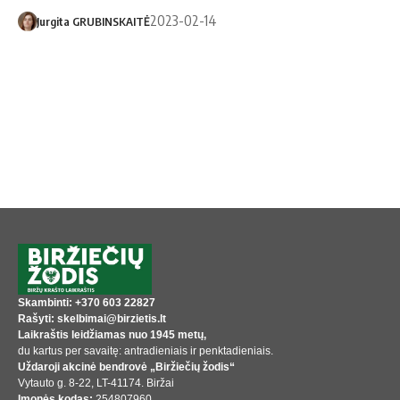
2023-02-14
Jurgita GRUBINSKAITĖ
Skambinti: +370 603 22827
Rašyti: skelbimai@birzietis.lt
Laikraštis leidžiamas nuo 1945 metų,
du kartus per savaitę: antradieniais ir penktadieniais.
Uždaroji akcinė bendrovė „Biržiečių žodis“
Vytauto g. 8-22, LT-41174. Biržai
Įmonės kodas:
254807960