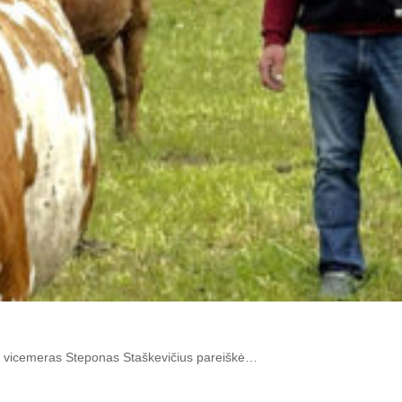
ad vicemeras Steponas Staškevičius pareiškė…