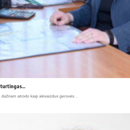
s turtingas…
is dažnam atrodo kaip akivaizdus gerovės…