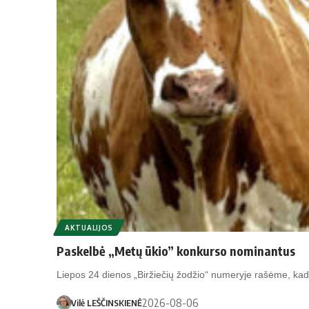
AKTUALIJOS
Paskelbė „Metų ūkio” konkurso nominantus
Liepos 24 dienos „Biržiečių žodžio“ numeryje rašėme, k
2026-08-06
Vilė LEŠČINSKIENĖ