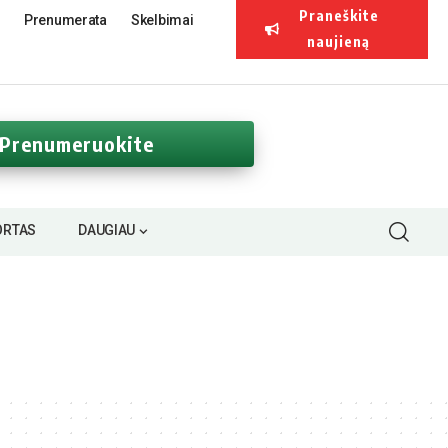
Praneškite
Prenumerata
Skelbimai
naujieną
Prenumeruokite
ORTAS
DAUGIAU