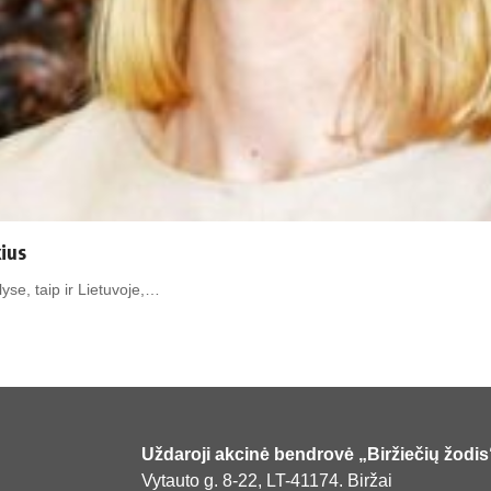
ius
yse, taip ir Lietuvoje,…
Uždaroji akcinė bendrovė „Biržiečių žodis
Vytauto g. 8-22, LT-41174. Biržai