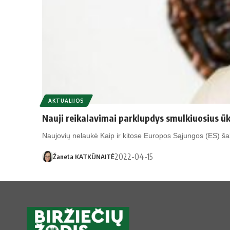
AKTUALIJOS
Nauji reikalavimai parklupdys smulkiuosius ūk
Naujovių nelaukė Kaip ir kitose Europos Sąjungos (ES) šal
2022-04-15
Žaneta KATKŪNAITĖ