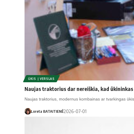
ŪKIS | VERSLAS
Naujas traktorius dar nereiškia, kad ūkininka
Naujas traktorius, modernus kombainas ar tvarkingas ūk
2026-07-01
Loreta BATAITIENĖ