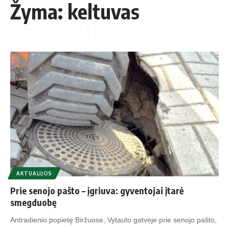
Žyma:
keltuvas
AKTUALIJOS
Prie senojo pašto – įgriuva: gyventojai įtarė
smegduobę
Antradienio popietę Biržuose, Vytauto gatvėje prie senojo pašto,