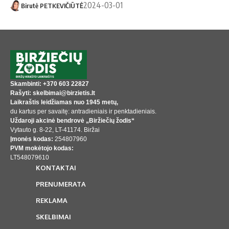
2024-03-01
Birutė PETKEVIČIŪTĖ
Skambinti: +370 603 22827
Rašyti: skelbimai@birzietis.lt
Laikraštis leidžiamas nuo 1945 metų,
du kartus per savaitę: antradieniais ir penktadieniais.
Uždaroji akcinė bendrovė „Biržiečių žodis“
Vytauto g. 8-22, LT-41174. Biržai
Įmonės kodas:
254807960
PVM mokėtojo kodas:
LT548079610
KONTAKTAI
PRENUMERATA
REKLAMA
SKELBIMAI