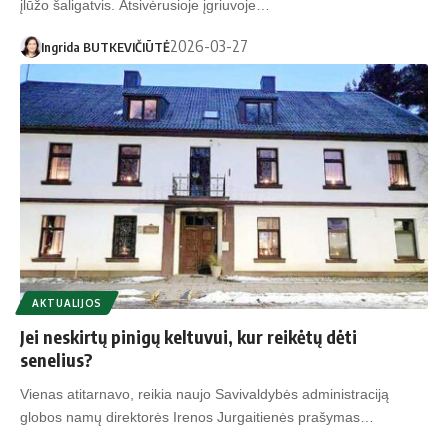
įlūžo šaligatvis. Atsivėrusioje įgriuvoje…
2026-03-27
Ingrida BUTKEVIČIŪTĖ
AKTUALIJOS
Jei neskirtų pinigų keltuvui, kur reikėtų dėti
senelius?
Vienas atitarnavo, reikia naujo Savivaldybės administraciją
globos namų direktorės Irenos Jurgaitienės prašymas…