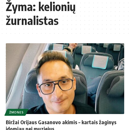
Žyma:
kelionių
žurnalistas
ŽMONĖS
Biržai Orijaus Gasanovo akimis – kartais žaginys
įdomiau nei muziejus