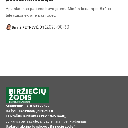
Aplankė, kas patiems buvo įdomu Minėta laida apie Biržus
televizijos ekrane pasirodė…
2023-08-20
Birutė PETKEVIČIŪTĖ
Skambinti: +370 603 22827
Rašyti: skelbimai@birzietis.lt
Laikraštis leidžiamas nuo 1945 metų,
du kartus per savaitę: antradieniais ir penktadieniais.
Uždaroji akcinė bendrovė „Biržiečių žodis“