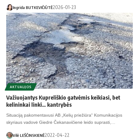
2026-01-23
Ingrida BUTKEVIČIŪTĖ
AKTUALIJOS
Važiuojantys Kupreliškio gatvėmis keikiasi, bet
kelininkai linki… kantrybės
Situaciją pakomentavusi AB „Kelių priežiūra“ Komunikacijos
skyriaus vadovė Giedrė Čekanavičienė leido suprasti,…
2022-04-22
Vilė LEŠČINSKIENĖ