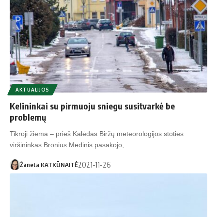
AKTUALIJOS
Kelininkai su pirmuoju sniegu susitvarkė be
problemų
Tikroji žiema – prieš Kalėdas Biržų meteorologijos stoties
viršininkas Bronius Medinis pasakojo,…
2021-11-26
Žaneta KATKŪNAITĖ