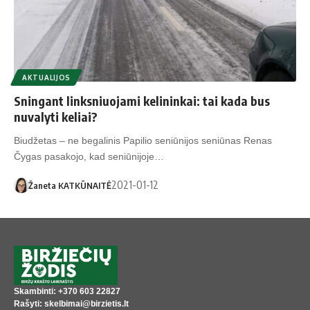
AKTUALIJOS
Sningant linksniuojami kelininkai: tai kada bus
nuvalyti keliai?
Biudžetas – ne begalinis Papilio seniūnijos seniūnas Renas
Čygas pasakojo, kad seniūnijoje…
2021-01-12
Žaneta KATKŪNAITĖ
Skambinti: +370 603 22827
Rašyti: skelbimai@birzietis.lt