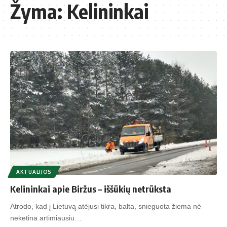
Žyma:
Kelininkai
AKTUALIJOS
Kelininkai apie Biržus – iššūkių netrūksta
Atrodo, kad į Lietuvą atėjusi tikra, balta, snieguota žiema nė
neketina artimiausiu…