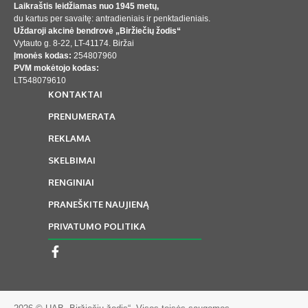
Laikraštis leidžiamas nuo 1945 metų,
du kartus per savaitę: antradieniais ir penktadieniais.
Uždaroji akcinė bendrovė „Biržiečių žodis“
Vytauto g. 8-22, LT-41174. Biržai
Įmonės kodas:
254807960
PVM mokėtojo kodas:
LT548079610
KONTAKTAI
PRENUMERATA
REKLAMA
SKELBIMAI
RENGINIAI
PRANEŠKITE NAUJIENĄ
PRIVATUMO POLITIKA