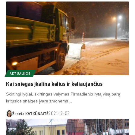
AKTUALIJOS
Kai sniegas įkalina kelius ir keliaujančius
Skirtingi lygiai, skirtingas valymas Pirmadienio rytą visą parą
kritusios snaigės įvarė žmonėms…
2021-12-03
Žaneta KATKŪNAITĖ