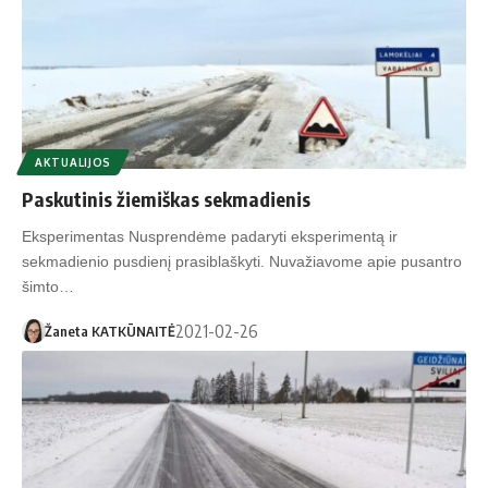
AKTUALIJOS
Paskutinis žiemiškas sek­ma­die­nis
Eks­pe­ri­men­tas Nusprendėme padaryti eksperimentą ir
sekmadienio pusdienį prasiblaškyti. Nuvažiavome apie pusantro
šimto…
2021-02-26
Žaneta KATKŪNAITĖ