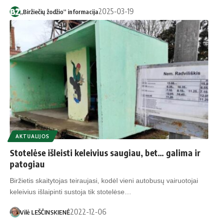
2025-03-19
„Biržiečių žodžio“ informacija
AKTUALIJOS
Stotelėse išleisti keleivius saugiau, bet… galima ir
patogiau
Biržietis skaitytojas teiraujasi, kodėl vieni autobusų vairuotojai
keleivius išlaipinti sustoja tik stotelėse…
2022-12-06
Vilė LEŠČINSKIENĖ