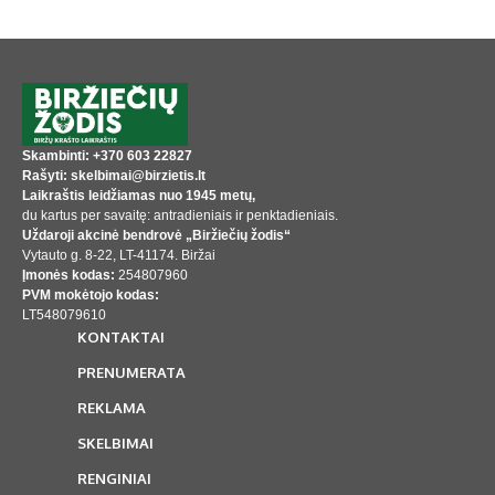
Skambinti: +370 603 22827
Rašyti: skelbimai@birzietis.lt
Laikraštis leidžiamas nuo 1945 metų,
du kartus per savaitę: antradieniais ir penktadieniais.
Uždaroji akcinė bendrovė „Biržiečių žodis“
Vytauto g. 8-22, LT-41174. Biržai
Įmonės kodas:
254807960
PVM mokėtojo kodas:
LT548079610
KONTAKTAI
PRENUMERATA
REKLAMA
SKELBIMAI
RENGINIAI