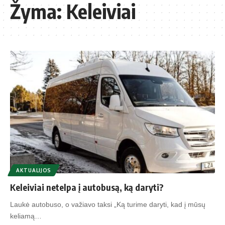
Žyma:
Keleiviai
AKTUALIJOS
Keleiviai netelpa į autobusą, ką daryti?
Laukė autobuso, o važiavo taksi „Ką turime daryti, kad į mūsų
keliamą…