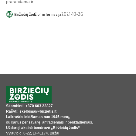
prarandama ir…
2021-10-26
„Biržiečių žodžio“ informacija
Skambinti: +370 603 22827
Rašyti: skelbimai@birzietis.lt
Laikraštis leidžiamas nuo 1945 metų,
du kartus per savaitę: antradieniais ir penktadieniais.
Uždaroji akcinė bendrovė „Biržiečių žodis“
Vytauto g. 8-22, LT-41174. Biržai