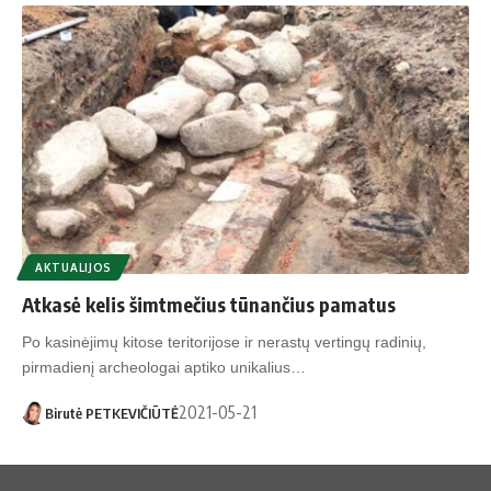
AKTUALIJOS
Atkasė kelis šimtmečius tūnančius pamatus
Po kasinėjimų kitose teritorijose ir nerastų vertingų radinių,
pirmadienį archeologai aptiko unikalius…
2021-05-21
Birutė PETKEVIČIŪTĖ