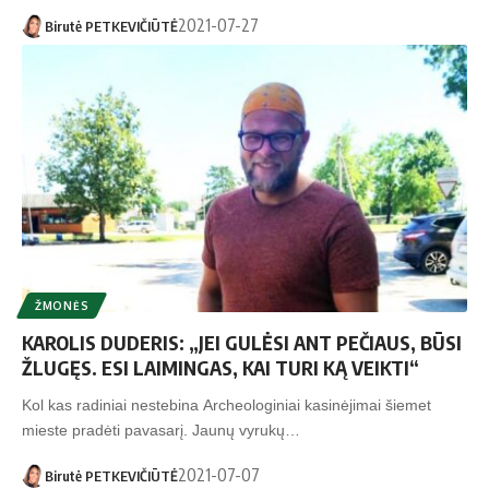
2021-07-27
Birutė PETKEVIČIŪTĖ
ŽMONĖS
KAROLIS DUDERIS: „JEI GULĖSI ANT PEČIAUS, BŪSI
ŽLUGĘS. ESI LAIMINGAS, KAI TURI KĄ VEIKTI“
Kol kas radiniai nestebina Archeologiniai kasinėjimai šiemet
mieste pradėti pavasarį. Jaunų vyrukų…
2021-07-07
Birutė PETKEVIČIŪTĖ