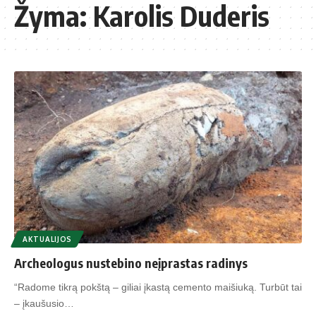
Žyma:
Karolis Duderis
AKTUALIJOS
Archeologus nustebino neįprastas radinys
“Radome tikrą pokštą – giliai įkastą cemento maišiuką. Turbūt tai
– įkaušusio…