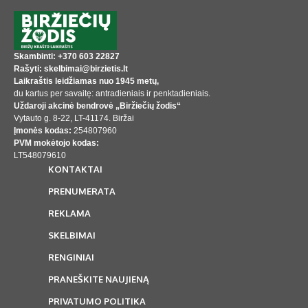
Skambinti: +370 603 22827
Rašyti: skelbimai@birzietis.lt
Laikraštis leidžiamas nuo 1945 metų,
du kartus per savaitę: antradieniais ir penktadieniais.
Uždaroji akcinė bendrovė „Biržiečių žodis“
Vytauto g. 8-22, LT-41174. Biržai
Įmonės kodas:
254807960
PVM mokėtojo kodas:
LT548079610
KONTAKTAI
PRENUMERATA
REKLAMA
SKELBIMAI
RENGINIAI
PRANEŠKITE NAUJIENĄ
PRIVATUMO POLITIKA