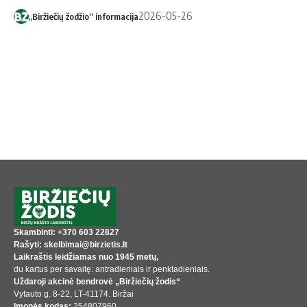
2026-05-26
„Biržiečių žodžio“ informacija
Skambinti: +370 603 22827
Rašyti: skelbimai@birzietis.lt
Laikraštis leidžiamas nuo 1945 metų,
du kartus per savaitę: antradieniais ir penktadieniais.
Uždaroji akcinė bendrovė „Biržiečių žodis“
Vytauto g. 8-22, LT-41174. Biržai
Įmonės kodas:
254807960