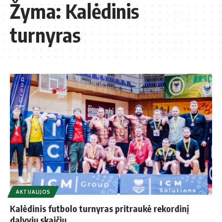
Žyma:
Kalėdinis
turnyras
AKTUALIJOS
Kalėdinis futbolo turnyras pritraukė rekordinį
dalyvių skaičių