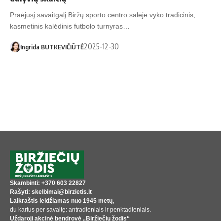
Praėjusį savaitgalį Biržų sporto centro salėje vyko tradicinis,
kasmetinis kalėdinis futbolo turnyras…
2025-12-30
Ingrida BUTKEVIČIŪTĖ
Skambinti: +370 603 22827
Rašyti: skelbimai@birzietis.lt
Laikraštis leidžiamas nuo 1945 metų,
du kartus per savaitę: antradieniais ir penktadieniais.
Uždaroji akcinė bendrovė „Biržiečių žodis“