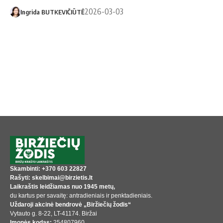
2026-03-03
Ingrida BUTKEVIČIŪTĖ
Skambinti: +370 603 22827
Rašyti: skelbimai@birzietis.lt
Laikraštis leidžiamas nuo 1945 metų,
du kartus per savaitę: antradieniais ir penktadieniais.
Uždaroji akcinė bendrovė „Biržiečių žodis“
Vytauto g. 8-22, LT-41174. Biržai
Įmonės kodas:
254807960