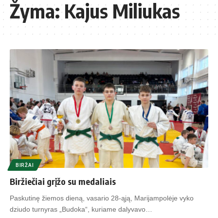
Žyma:
Kajus Miliukas
BIRŽAI
Biržiečiai grįžo su medaliais
Paskutinę žiemos dieną, vasario 28-ąją, Marijampolėje vyko
dziudo turnyras „Budoka“, kuriame dalyvavo…