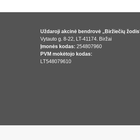
Uždaroji akcinė bendrovė „Biržiečių žodis
Vytauto g. 8-22, LT-41174. Biržai
Įmonės kodas:
254807960
PVM mokėtojo kodas:
LT548079610