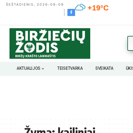
ŠEŠTADIENIS, 2026-08-08
+19°C
AKTUALIJOS
TEISĖTVARKA
SVEIKATA
ŪKI
Žyma:
kailiniai