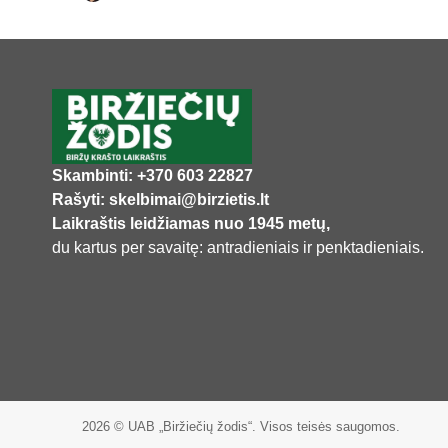
Skambinti: +370 603 22827
Rašyti: skelbimai@birzietis.lt
Laikraštis leidžiamas nuo 1945 metų,
du kartus per savaitę: antradieniais ir penktadieniais.
2026 © UAB „Biržiečių žodis“. Visos teisės saugomos.