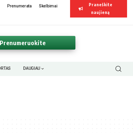
Praneškite
Prenumerata
Skelbimai
naujieną
Prenumeruokite
ORTAS
DAUGIAU