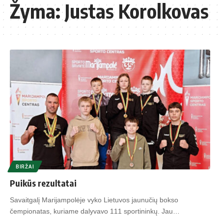
Žyma:
Justas Korolkovas
BIRŽAI
Puikūs rezultatai
Savaitgalį Marijampolėje vyko Lietuvos jaunučių bokso
čempionatas, kuriame dalyvavo 111 sportininkų. Jau…