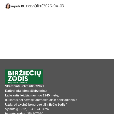
2026-04-03
Ingrida BUTKEVIČIŪTĖ
Skambinti: +370 603 22827
Rašyti: skelbimai@birzietis.lt
Laikraštis leidžiamas nuo 1945 metų,
du kartus per savaitę: antradieniais ir penktadieniais.
Uždaroji akcinė bendrovė „Biržiečių žodis“
Vytauto g. 8-22, LT-41174. Biržai
Įmonės kodas:
254807960