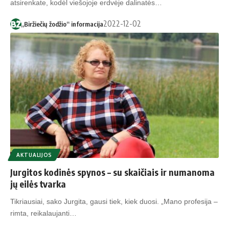
atsirenkate, kodėl viešojoje erdvėje dalinatės…
2022-12-02
„Biržiečių žodžio“ informacija
AKTUALIJOS
Jurgitos kodinės spynos – su skaičiais ir numanoma
jų eilės tvarka
Tikriausiai, sako Jurgita, gausi tiek, kiek duosi. „Mano profesija –
rimta, reikalaujanti…