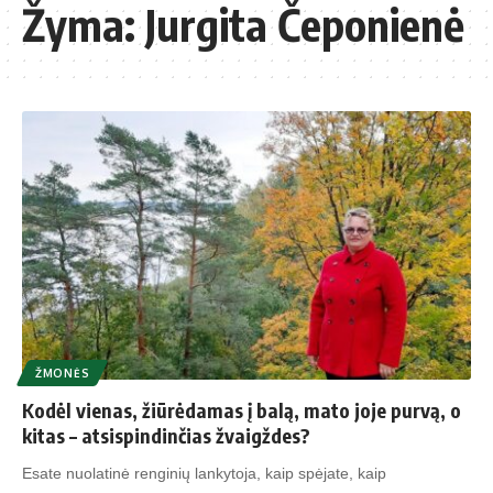
Žyma:
Jurgita Čeponienė
ŽMONĖS
Kodėl vienas, žiūrėdamas į balą, mato joje purvą, o
kitas – atsispindinčias žvaigždes?
Esate nuolatinė renginių lankytoja, kaip spėjate, kaip