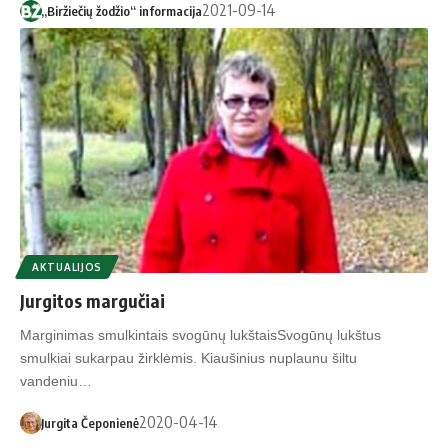
2021-09-14
„Biržiečių žodžio“ informacija
AKTUALIJOS
Jurgitos margučiai
Marginimas smulkintais svogūnų lukštaisSvogūnų lukštus
smulkiai sukarpau žirklėmis. Kiaušinius nuplaunu šiltu
vandeniu…
2020-04-14
Jurgita Čeponienė