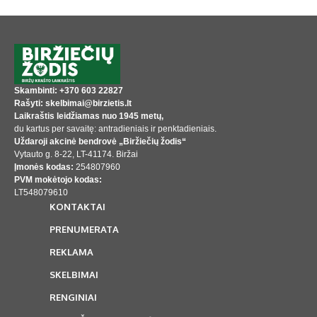
Skambinti: +370 603 22827
Rašyti: skelbimai@birzietis.lt
Laikraštis leidžiamas nuo 1945 metų,
du kartus per savaitę: antradieniais ir penktadieniais.
Uždaroji akcinė bendrovė „Biržiečių žodis“
Vytauto g. 8-22, LT-41174. Biržai
Įmonės kodas:
254807960
PVM mokėtojo kodas:
LT548079610
KONTAKTAI
PRENUMERATA
REKLAMA
SKELBIMAI
RENGINIAI