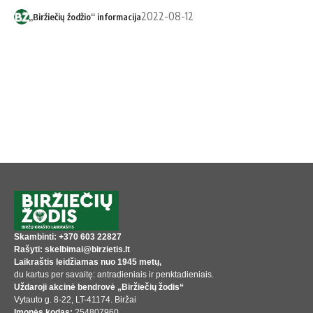
2022-08-12
„Biržiečių žodžio“ informacija
Skambinti: +370 603 22827
Rašyti: skelbimai@birzietis.lt
Laikraštis leidžiamas nuo 1945 metų,
du kartus per savaitę: antradieniais ir penktadieniais.
Uždaroji akcinė bendrovė „Biržiečių žodis“
Vytauto g. 8-22, LT-41174. Biržai
Įmonės kodas:
254807960