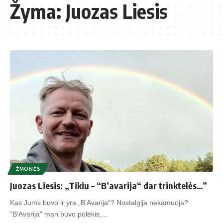
Žyma:
Juozas Liesis
ŽMONĖS
Juozas Liesis: „Tikiu – “B’avarija“ dar trinktelės…”
Kas Jums buvo ir yra „B’Avarija“? Nostalgija nekamuoja?
“B’Avarija” man buvo polėkis,…