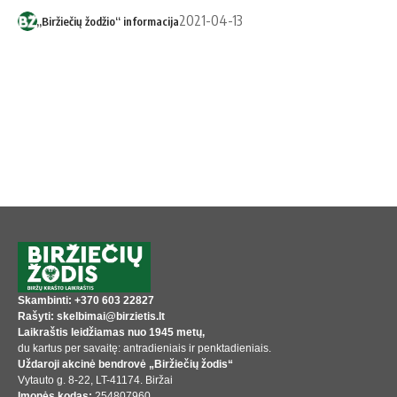
2021-04-13
„Biržiečių žodžio“ informacija
Skambinti: +370 603 22827
Rašyti: skelbimai@birzietis.lt
Laikraštis leidžiamas nuo 1945 metų,
du kartus per savaitę: antradieniais ir penktadieniais.
Uždaroji akcinė bendrovė „Biržiečių žodis“
Vytauto g. 8-22, LT-41174. Biržai
Įmonės kodas:
254807960