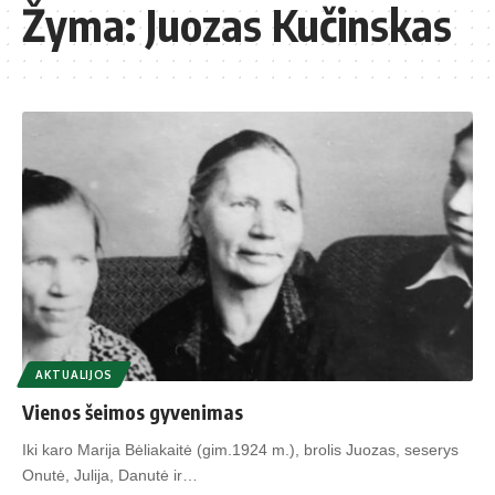
Žyma:
Juozas Kučinskas
AKTUALIJOS
Vienos šeimos gyvenimas
Iki karo Marija Bėliakaitė (gim.1924 m.), brolis Juozas, seserys
Onutė, Julija, Danutė ir…