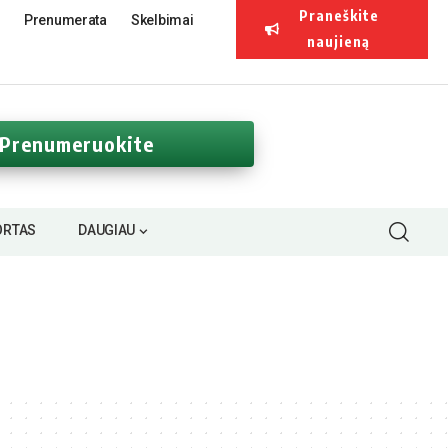
Praneškite
Prenumerata
Skelbimai
naujieną
Prenumeruokite
ORTAS
DAUGIAU