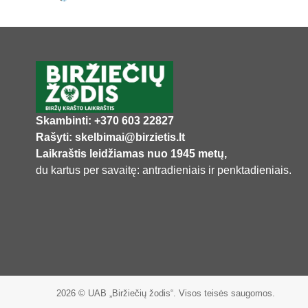
Skambinti: +370 603 22827
Rašyti: skelbimai@birzietis.lt
Laikraštis leidžiamas nuo 1945 metų,
du kartus per savaitę: antradieniais ir penktadieniais.
2026 © UAB „Biržiečių žodis“. Visos teisės saugomos.