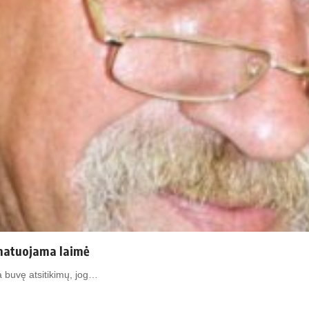
 matuojama laimė
 buvę atsitikimų, jog…