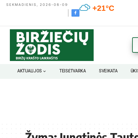
SEKMADIENIS, 2026-08-09
+21°C
AKTUALIJOS
TEISĖTVARKA
SVEIKATA
ŪKI
Žyma:
Jungtinės Taut