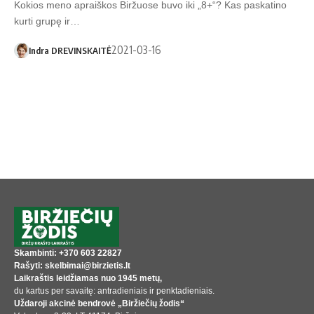
Kokios meno apraiškos Biržuose buvo iki „8+“? Kas paskatino
kurti grupę ir…
2021-03-16
Indra DREVINSKAITĖ
Skambinti: +370 603 22827
Rašyti: skelbimai@birzietis.lt
Laikraštis leidžiamas nuo 1945 metų,
du kartus per savaitę: antradieniais ir penktadieniais.
Uždaroji akcinė bendrovė „Biržiečių žodis“