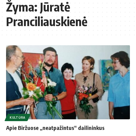
Žyma:
Jūratė
Pranciliauskienė
KULTŪRA
Apie Biržuose „neatpažintus“ dailininkus