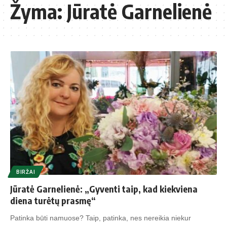
Žyma:
Jūratė Garnelienė
BIRŽAI
Jūratė Garnelienė: „Gyventi taip, kad kiekviena
diena turėtų prasmę“
Patinka būti namuose? Taip, patinka, nes nereikia niekur