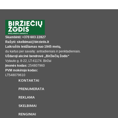
Skambinti: +370 603 22827
Rašyti: skelbimai@birzietis.lt
Laikraštis leidžiamas nuo 1945 metų,
du kartus per savaitę: antradieniais ir penktadieniais.
Uždaroji akcinė bendrovė „Biržiečių žodis“
Vytauto g. 8-22, LT-41174. Biržai
Įmonės kodas:
254807960
PVM mokėtojo kodas:
LT548079610
KONTAKTAI
PRENUMERATA
REKLAMA
SKELBIMAI
RENGINIAI