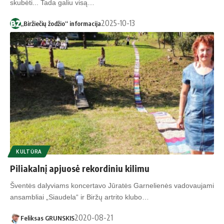
skubėti... Tada galiu visą…
2025-10-13
„Biržiečių žodžio“ informacija
KULTŪRA
Piliakalnį apjuosė rekordiniu kilimu
Šventės dalyviams koncertavo Jūratės Garnelienės vadovaujami
ansambliai „Siaudela“ ir Biržų artrito klubo…
2020-08-21
Feliksas GRUNSKIS