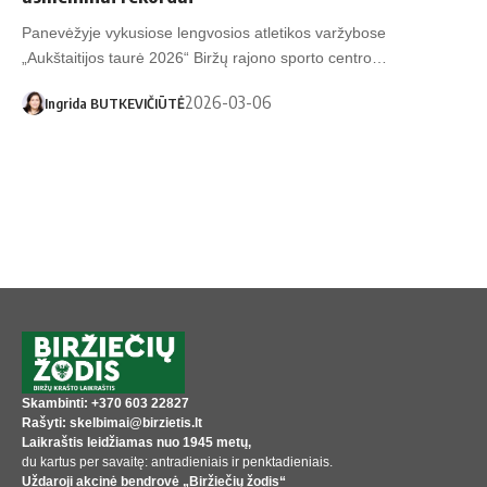
Panevėžyje vykusiose lengvosios atletikos varžybose
„Aukštaitijos taurė 2026“ Biržų rajono sporto centro…
2026-03-06
Ingrida BUTKEVIČIŪTĖ
Skambinti: +370 603 22827
Rašyti: skelbimai@birzietis.lt
Laikraštis leidžiamas nuo 1945 metų,
du kartus per savaitę: antradieniais ir penktadieniais.
Uždaroji akcinė bendrovė „Biržiečių žodis“