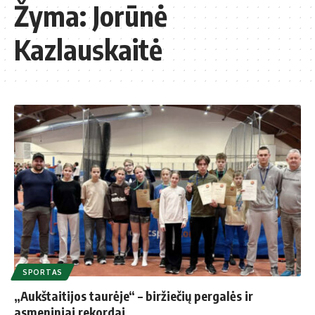
Žyma:
Jorūnė
Kazlauskaitė
SPORTAS
„Aukštaitijos taurėje“ – biržiečių pergalės ir
asmeniniai rekordai