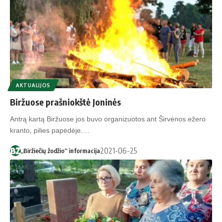
AKTUALIJOS
Biržuose prašniokštė Joninės
Antrą kartą Biržuose jos buvo organizuotos ant Širvėnos ežero
kranto, pilies papėdėje.…
2021-06-25
„Biržiečių žodžio“ informacija