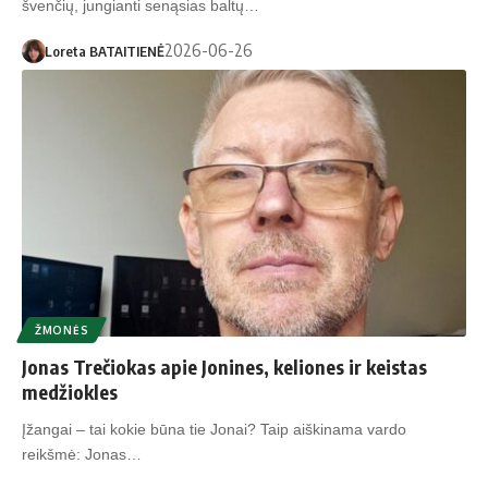
švenčių, jungianti senąsias baltų…
2026-06-26
Loreta BATAITIENĖ
ŽMONĖS
Jonas Trečiokas apie Jonines, keliones ir keistas
medžiokles
Įžangai – tai kokie būna tie Jonai? Taip aiškinama vardo
reikšmė: Jonas…