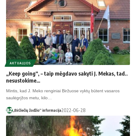
AKTUALIJOS
„Keep going“, – taip mėgdavo sakyti J. Mekas, tad..
nesustokime…
Mintis, kad J. Meko renginiai Biržuose vyktų būtent vasaros
saulėgrįžos metu, kilo…
2022-06-28
„Biržiečių žodžio“ informacija