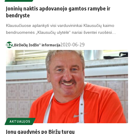
Joninių naktis apdovanojo gamtos ramybe ir
bendryste
Klausučiuose aplankyti visi varduvininkai Klausučių kaimo
bendruomenės „Klausučių ulytėlė“ nariai šventei ruošėsi…
2020-06-29
„Biržiečių žodžio“ informacija
AKTUALIJOS
Jonų gaudynės po Biržų turgų