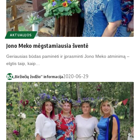
AKTUALIJOS
Jono Meko mėgstamiausia šventė
Geriausias būdas paminėti ir įprasminti Jono Meko atminimą –
elgtis taip, kaip…
2020-06-29
„Biržiečių žodžio“ informacija