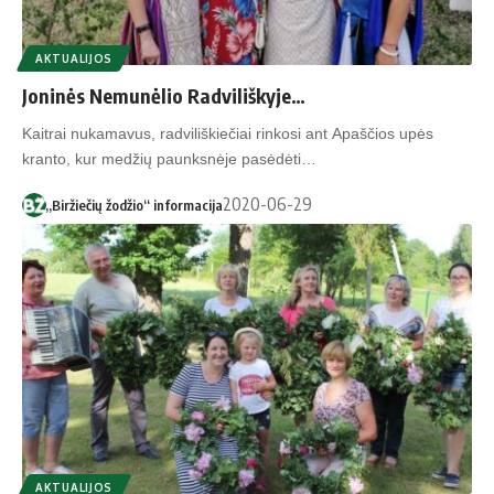
AKTUALIJOS
Joninės Nemunėlio Radviliškyje…
Kaitrai nukamavus, radviliškiečiai rinkosi ant Apaščios upės
kranto, kur medžių paunksnėje pasėdėti…
2020-06-29
„Biržiečių žodžio“ informacija
AKTUALIJOS