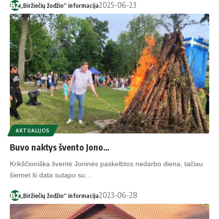
2025-06-23
„Biržiečių žodžio“ informacija
AKTUALIJOS
Buvo naktys švento Jono…
Krikščioniška šventė Joninės paskelbtos nedarbo diena, tačiau
šiemet ši data sutapo su…
2023-06-28
„Biržiečių žodžio“ informacija