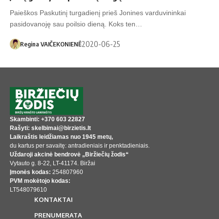
Paieškos Paskutinį turgadienį prieš Jonines varduvininkai
pasidovanoję sau poilsio dieną. Koks ten…
2020-06-25
Regina VAIČEKONIENĖ
Skambinti: +370 603 22827
Rašyti: skelbimai@birzietis.lt
Laikraštis leidžiamas nuo 1945 metų,
du kartus per savaitę: antradieniais ir penktadieniais.
Uždaroji akcinė bendrovė „Biržiečių žodis“
Vytauto g. 8-22, LT-41174. Biržai
Įmonės kodas:
254807960
PVM mokėtojo kodas:
LT548079610
KONTAKTAI
PRENUMERATA