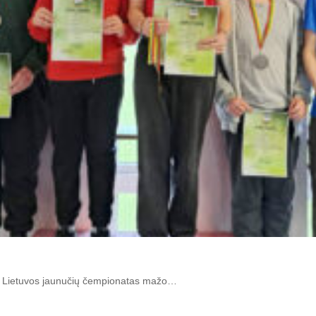
ko Lietuvos jaunučių čempionatas mažo…