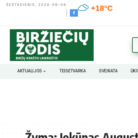
ŠEŠTADIENIS, 2026-08-08
+18°C
AKTUALIJOS
TEISĖTVARKA
SVEIKATA
ŪKI
Žyma:
Jokūnas August