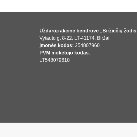
Uždaroji akcinė bendrovė „Biržiečių žodis
Vytauto g. 8-22, LT-41174. Biržai
Įmonės kodas:
254807960
PVM mokėtojo kodas:
LT548079610