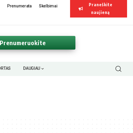
Praneškite
Prenumerata
Skelbimai
naujieną
Prenumeruokite
ORTAS
DAUGIAU