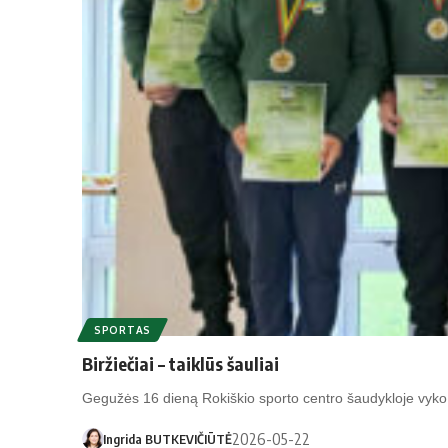
SPORTAS
Biržiečiai – taiklūs šauliai
Gegužės 16 dieną Rokiškio sporto centro šaudykloje vy
2026-05-22
Ingrida BUTKEVIČIŪTĖ