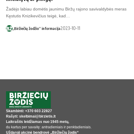
Žadėjo labiau domėtis jaunimu Biržų rajono savivaldybės meras
Kęstutis Knizikevičius teigė, kad…
2023-10-11
„Biržiečių žodžio“ informacija
Skambinti: +370 603 22827
Rašyti: skelbimai@birzietis.lt
Laikraštis leidžiamas nuo 1945 metų,
du kartus per savaitę: antradieniais ir penktadieniais.
Uždaroji akcinė bendrovė „Biržiečių žodis“