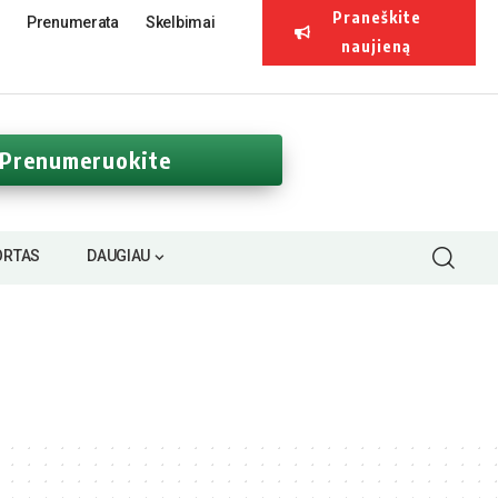
Praneškite
Prenumerata
Skelbimai
naujieną
Prenumeruokite
ORTAS
DAUGIAU