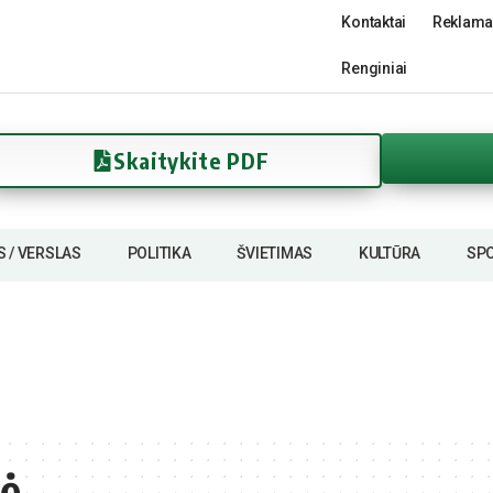
Kontaktai
Reklama
Renginiai
Skaitykite PDF
S / VERSLAS
POLITIKA
ŠVIETIMAS
KULTŪRA
SP
nė