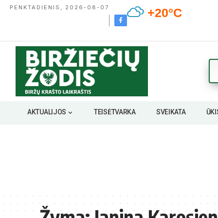
PENKTADIENIS, 2026-08-07
+20°C
AKTUALIJOS
TEISĖTVARKA
SVEIKATA
ŪKI
Žyma:
Janina Karosie