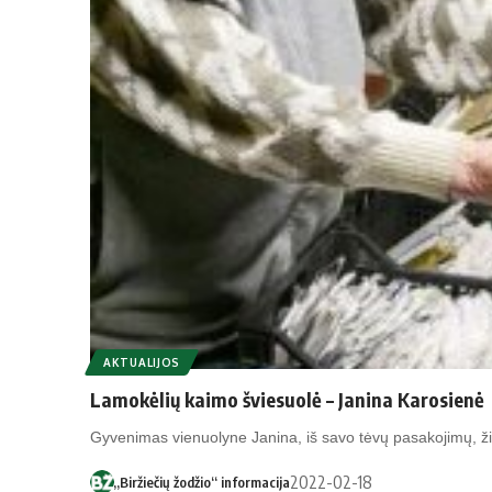
AKTUALIJOS
Lamokėlių kaimo šviesuolė – Janina Karosienė
Gyvenimas vienuolyne Janina, iš savo tėvų pasakojimų, 
2022-02-18
„Biržiečių žodžio“ informacija