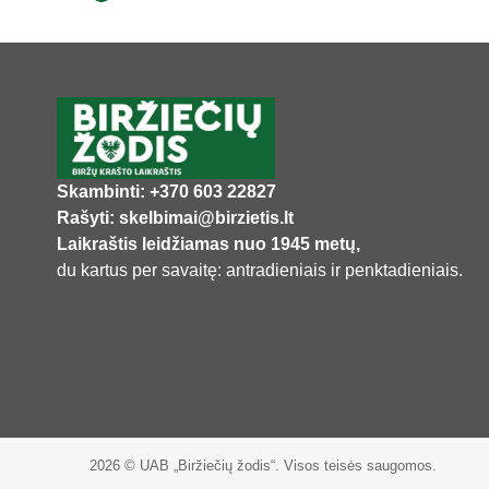
Skambinti: +370 603 22827
Rašyti: skelbimai@birzietis.lt
Laikraštis leidžiamas nuo 1945 metų,
du kartus per savaitę: antradieniais ir penktadieniais.
2026 © UAB „Biržiečių žodis“. Visos teisės saugomos.