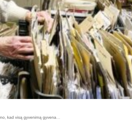
žino, kad visą gyvenimą gyvena…