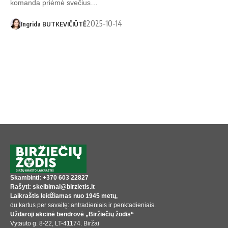
komanda priėmė svečius…
2025-10-14
Ingrida BUTKEVIČIŪTĖ
Skambinti: +370 603 22827
Rašyti: skelbimai@birzietis.lt
Laikraštis leidžiamas nuo 1945 metų,
du kartus per savaitę: antradieniais ir penktadieniais.
Uždaroji akcinė bendrovė „Biržiečių žodis“
Vytauto g. 8-22, LT-41174. Biržai