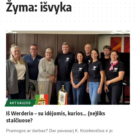
Žyma:
išvyka
AKTUALIJOS
Iš Werderio – su idėjomis, kurios… (ne)liks
stalčiuose?
Pramogos ar darbas? Dar pavasarį K. Knizikevičius ir jo