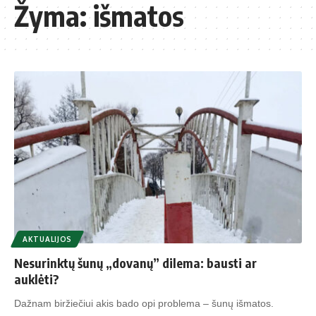
Žyma:
išmatos
AKTUALIJOS
Nesurinktų šunų „dovanų” dilema: bausti ar
auklėti?
Dažnam biržiečiui akis bado opi problema – šunų išmatos.