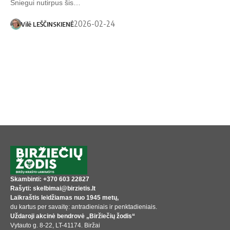
Sniegui nutirpus šis…
2026-02-24
Vilė LEŠČINSKIENĖ
Skambinti: +370 603 22827
Rašyti: skelbimai@birzietis.lt
Laikraštis leidžiamas nuo 1945 metų,
du kartus per savaitę: antradieniais ir penktadieniais.
Uždaroji akcinė bendrovė „Biržiečių žodis“
Vytauto g. 8-22, LT-41174. Biržai