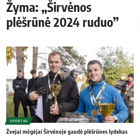
Žyma:
„Širvėnos
plėšrūnė 2024 ruduo”
SPORTAS
Žvejai mėgėjai Širvėnoje gaudė plėšrūnes lydekas