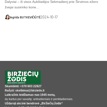
Dalyviai – iš visos Aukštaitijos Sekmadienį prie Širvėnos ežero
žvejai susirinko kone…
2024-10-17
Ingrida BUTKEVIČIŪTĖ
Skambinti: +370 603 22827
Rašyti: skelbimai@birzietis.lt
Laikraštis leidžiamas nuo 1945 metų,
du kartus per savaitę: antradieniais ir penktadieniais.
Uždaroji akcinė bendrovė „Biržiečių žodis“