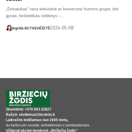
„Dviratukas“ nėra televizinė ar komercinė humoro grupė, bet
gyvas, biržietiškas reiškinys –…
2026-05-08
Ingrida BUTKEVIČIŪTĖ
Skambinti: +370 603 22827
Rašyti: skelbimai@birzietis.lt
Laikraštis leidžiamas nuo 1945 metų,
du kartus per savaitę: antradieniais ir penktadieniais.
Uždaroji akcinė bendrovė „Biržiečių žodis“