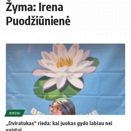
Žyma:
Irena
Puodžiūnienė
BIRŽAI
„Dviratukas“ rieda: kai juokas gydo labiau nei
vaistai