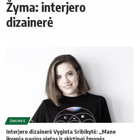
Žyma:
interjero
dizainerė
ŽMONĖS
Interjero dizainerė Vyginta Sribikytė: „Mane
įkvepia naujos vietos ir skirtingi žmonės,