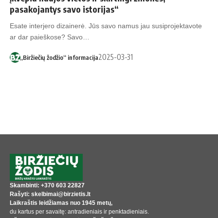
pasakojantys savo istorijas“
Esate interjero dizainerė. Jūs savo namus jau susiprojektavote
ar dar paieškose? Savo…
2025-03-31
„Biržiečių žodžio“ informacija
Skambinti: +370 603 22827
Rašyti: skelbimai@birzietis.lt
Laikraštis leidžiamas nuo 1945 metų,
du kartus per savaitę: antradieniais ir penktadieniais.