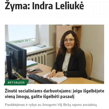
Žyma:
Indra Leliukė
AKTUALIJOS
Žinutė socialiniams darbuotojams: jeigu išgelbėjote
vieną žmogų, galite išgelbėti pasaulį
Pasitikėjimas ir ryšys su žmogumi VšĮ Biržų rajono socialinių