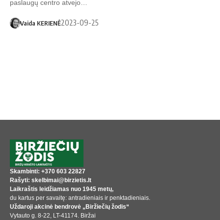
paslaugų centro atvejo…
2023-09-25
Vaida KERIENĖ
Skambinti: +370 603 22827
Rašyti: skelbimai@birzietis.lt
Laikraštis leidžiamas nuo 1945 metų,
du kartus per savaitę: antradieniais ir penktadieniais.
Uždaroji akcinė bendrovė „Biržiečių žodis“
Vytauto g. 8-22, LT-41174. Biržai