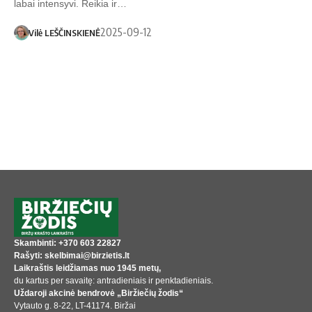
labai intensyvi. Reikia ir…
2025-09-12
Vilė LEŠČINSKIENĖ
Skambinti: +370 603 22827
Rašyti: skelbimai@birzietis.lt
Laikraštis leidžiamas nuo 1945 metų,
du kartus per savaitę: antradieniais ir penktadieniais.
Uždaroji akcinė bendrovė „Biržiečių žodis“
Vytauto g. 8-22, LT-41174. Biržai