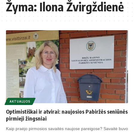
Žyma:
Ilona Žvirgždienė
AKTUALIJOS
Optimistiškai ir atvirai: naujosios Pabiržės seniūnės
pirmieji žingsniai
Kaip praėjo pirmosios savaitės naujose pareigose? Savaitė buvo