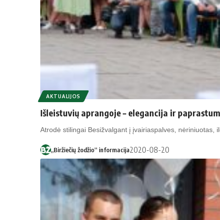
AKTUALIJOS
Išleistuvių aprangoje – elegancija ir paprastu
Atrodė stilingai Besižvalgant į įvairiaspalves, nėriniuotas
2020-08-20
„Biržiečių žodžio“ informacija