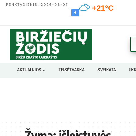
PENKTADIENIS, 2026-08-07
+21°C
AKTUALIJOS
TEISĖTVARKA
SVEIKATA
ŪKI
Žyma:
išleistuvės