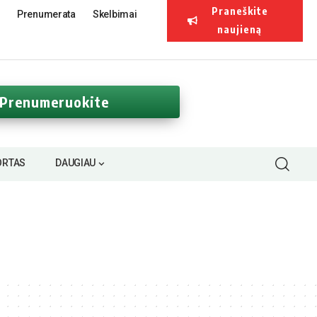
Praneškite
Prenumerata
Skelbimai
naujieną
Prenumeruokite
ORTAS
DAUGIAU