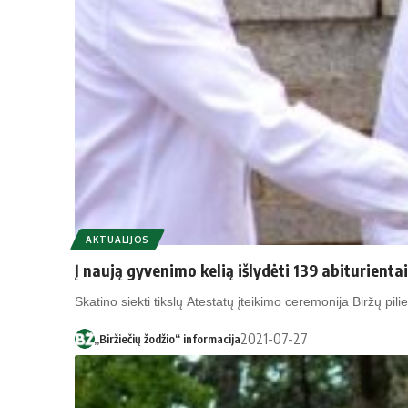
AKTUALIJOS
Į naują gyvenimo kelią išlydėti 139 abiturientai
Skatino siekti tikslų Atestatų įteikimo ceremonija Biržų pi
2021-07-27
„Biržiečių žodžio“ informacija