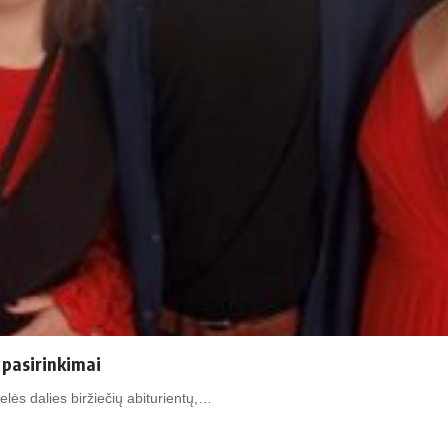
r pasirinkimai
ės dalies biržiečių abiturientų,…