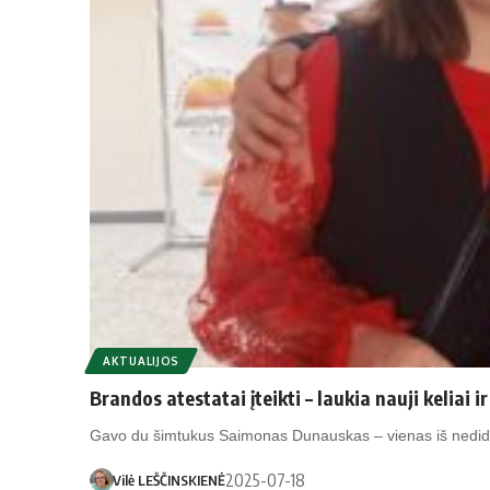
AKTUALIJOS
Brandos atestatai įteikti – laukia nauji keliai i
Gavo du šimtukus Saimonas Dunauskas – vienas iš nedidel
2025-07-18
Vilė LEŠČINSKIENĖ