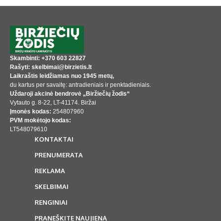
Skambinti: +370 603 22827
Rašyti: skelbimai@birzietis.lt
Laikraštis leidžiamas nuo 1945 metų,
du kartus per savaitę: antradieniais ir penktadieniais.
Uždaroji akcinė bendrovė „Biržiečių žodis“
Vytauto g. 8-22, LT-41174. Biržai
Įmonės kodas:
254807960
PVM mokėtojo kodas:
LT548079610
KONTAKTAI
PRENUMERATA
REKLAMA
SKELBIMAI
RENGINIAI
PRANEŠKITE NAUJIENĄ