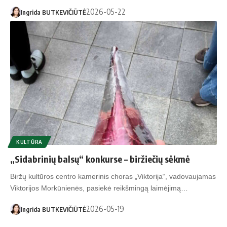
2026-05-22
Ingrida BUTKEVIČIŪTĖ
KULTŪRA
„Sidabrinių balsų“ konkurse – biržiečių sėkmė
Biržų kultūros centro kamerinis choras „Viktorija“, vadovaujamas
Viktorijos Morkūnienės, pasiekė reikšmingą laimėjimą…
2026-05-19
Ingrida BUTKEVIČIŪTĖ