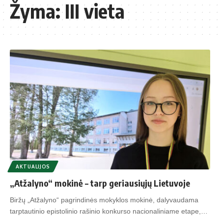
Žyma:
III vieta
AKTUALIJOS
„Atžalyno“ mokinė – tarp geriausiųjų Lietuvoje
Bir­žų „At­ža­ly­no“ pa­grin­di­nės mo­kyk­los mo­ki­nė, da­ly­vau­da­ma
tarp­tau­ti­nio epis­to­li­nio ra­ši­nio kon­kur­so na­cio­na­li­nia­me eta­pe,…