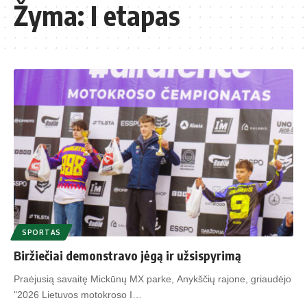
Žyma:
I etapas
SPORTAS
Biržiečiai demonstravo jėgą ir užsispyrimą
Praėjusią savaitę Mickūnų MX parke, Anykščių rajone, griaudėjo
"2026 Lietuvos motokroso I…