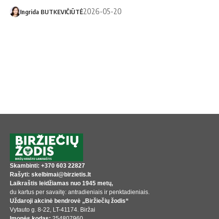
2026-05-20
Ingrida BUTKEVIČIŪTĖ
Skambinti: +370 603 22827
Rašyti: skelbimai@birzietis.lt
Laikraštis leidžiamas nuo 1945 metų,
du kartus per savaitę: antradieniais ir penktadieniais.
Uždaroji akcinė bendrovė „Biržiečių žodis“
Vytauto g. 8-22, LT-41174. Biržai
Įmonės kodas:
254807960