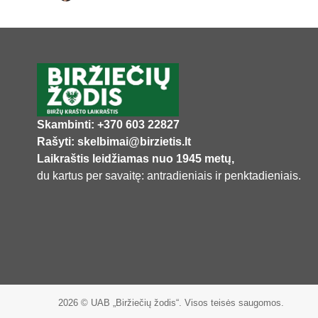
Skambinti: +370 603 22827
Rašyti: skelbimai@birzietis.lt
Laikraštis leidžiamas nuo 1945 metų,
du kartus per savaitę: antradieniais ir penktadieniais.
2026 © UAB „Biržiečių žodis“. Visos teisės saugomos.