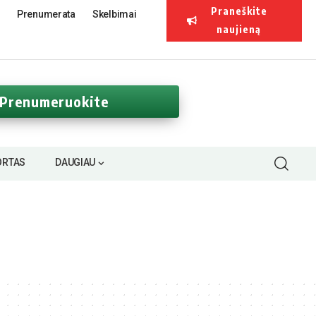
Praneškite
Prenumerata
Skelbimai
naujieną
Prenumeruokite
ORTAS
DAUGIAU