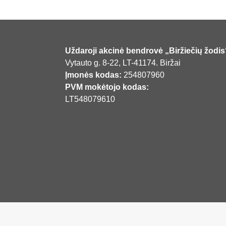
Uždaroji akcinė bendrovė „Biržiečių žodis
Vytauto g. 8-22, LT-41174. Biržai
Įmonės kodas:
254807960
PVM mokėtojo kodas:
LT548079610