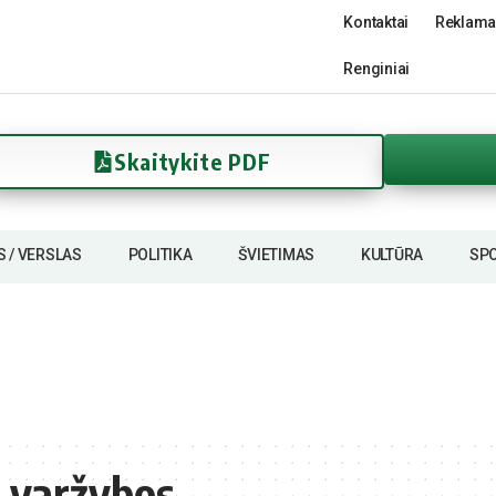
Kontaktai
Reklama
Renginiai
Skaitykite PDF
S / VERSLAS
POLITIKA
ŠVIETIMAS
KULTŪRA
SP
 varžybos