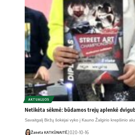
AKTUALIJOS
Netikėta sėkmė: būdamos trejų aplenkė dviguba
Savaitgalį Biržų šokėjai vyko į Kauno Žalgirio krepšinio 
2020-10-16
Žaneta KATKŪNAITĖ