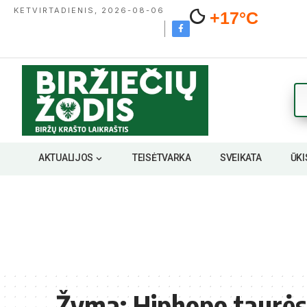
KETVIRTADIENIS, 2026-08-06
+17°C
AKTUALIJOS
TEISĖTVARKA
SVEIKATA
ŪKI
Žyma:
Hiphopo taurės