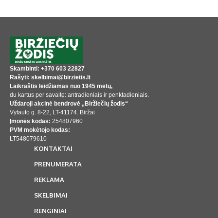
Skambinti: +370 603 22827
Rašyti: skelbimai@birzietis.lt
Laikraštis leidžiamas nuo 1945 metų,
du kartus per savaitę: antradieniais ir penktadieniais.
Uždaroji akcinė bendrovė „Biržiečių žodis“
Vytauto g. 8-22, LT-41174. Biržai
Įmonės kodas:
254807960
PVM mokėtojo kodas:
LT548079610
KONTAKTAI
PRENUMERATA
REKLAMA
SKELBIMAI
RENGINIAI