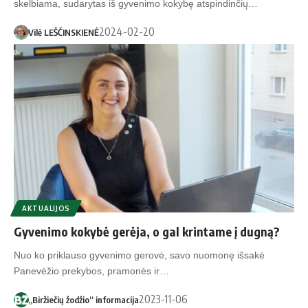
skelbiama, sudarytas iš gyvenimo kokybę atspindinčių…
2024-02-20
Vilė LEŠČINSKIENĖ
AKTUALIJOS
Gyvenimo kokybė gerėja, o gal krintame į dugną?
Nuo ko priklauso gyvenimo gerovė, savo nuomonę išsakė
Panevėžio prekybos, pramonės ir…
2023-11-06
„Biržiečių žodžio“ informacija