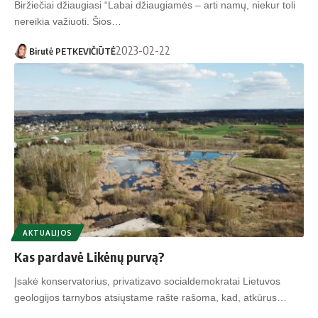
Biržiečiai džiaugiasi “Labai džiaugiamės – arti namų, niekur toli
nereikia važiuoti. Šios…
2023-02-22
Birutė PETKEVIČIŪTĖ
AKTUALIJOS
Kas pardavė Likėnų purvą?
Įsakė konservatorius, privatizavo socialdemokratai Lietuvos
geologijos tarnybos atsiųstame rašte rašoma, kad, atkūrus…