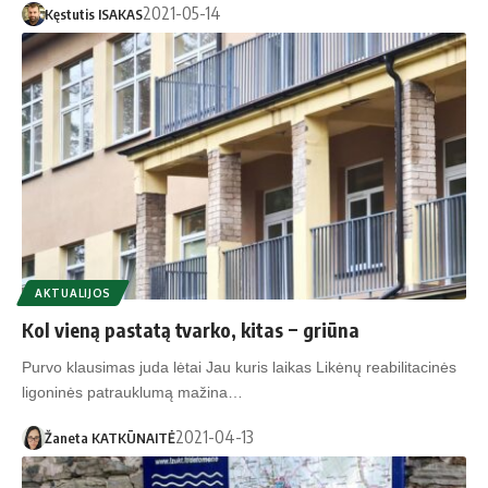
2021-05-14
Kęstutis ISAKAS
AKTUALIJOS
Kol vieną pastatą tvarko, kitas − griūna
Purvo klausimas juda lėtai Jau kuris laikas Likėnų reabilitacinės
ligoninės patrauklumą mažina…
2021-04-13
Žaneta KATKŪNAITĖ