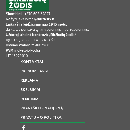
Skambinti: +370 603 22827
Rašyti: skelbimai@birzietis.lt
Laikraštis leidžiamas nuo 1945 metų,
du kartus per savaitę: antradieniais ir penktadieniais.
Uždaroji akcinė bendrovė „Biržiečių žodis“
Vytauto g. 8-22, LT-41174. Biržai
Įmonės kodas:
254807960
PVM mokėtojo kodas:
LT548079610
KONTAKTAI
PRENUMERATA
REKLAMA
SKELBIMAI
RENGINIAI
PRANEŠKITE NAUJIENĄ
PRIVATUMO POLITIKA